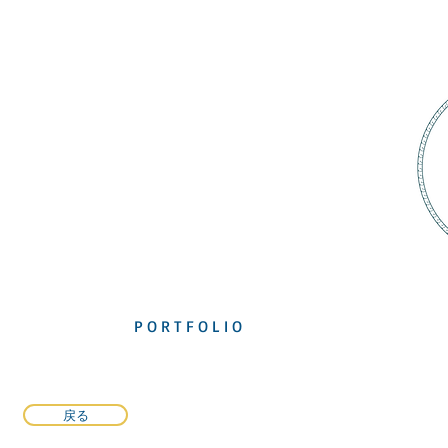
P O R T F O L I O
戻る