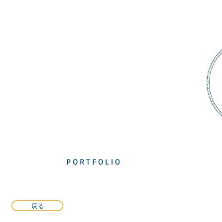
P O R T F O L I O
戻る