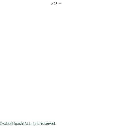
バナー
©kahorihigashi.ALL rights reserved.