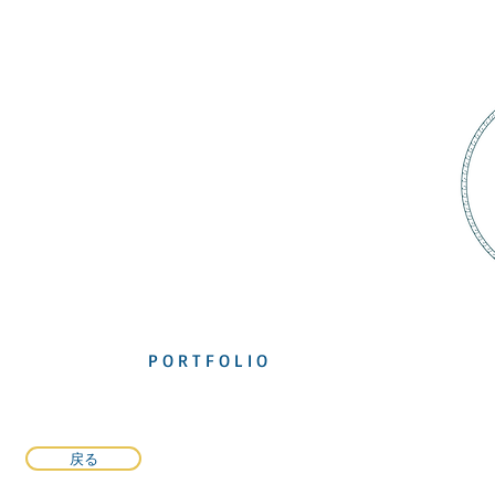
P O R T F O L I O
戻る